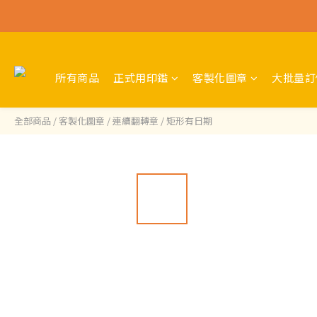
所有商品
正式用印鑑
客製化圖章
大批量訂
全部商品
/
客製化圖章
/
連續翻轉章
/
矩形有日期