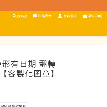
聯絡我們
會員登入
購物車(0)
找商品
立即購買
矩形有日期 翻轉
3 【客製化圖章】
民國 紅殼 紅墨 組