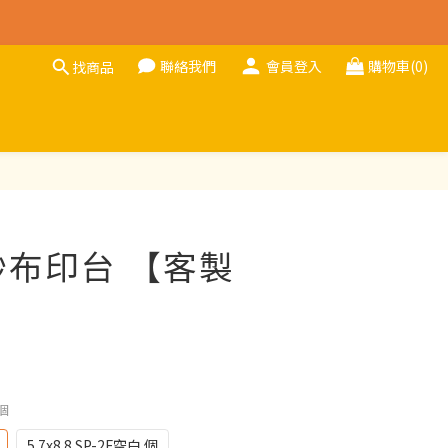
聯絡我們
會員登入
購物車(0)
找商品
立即購買
紗布印台 【客製
 個
5.7x8.8 SP-2F空白 個