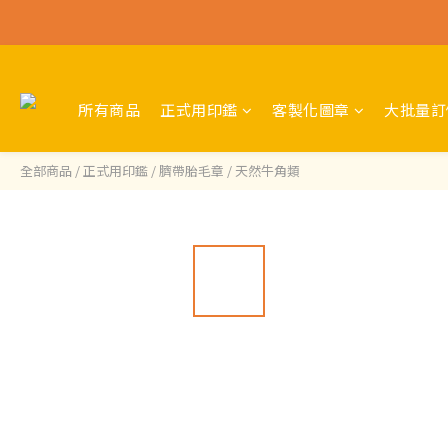
所有商品
正式用印鑑
客製化圖章
大批量訂
全部商品
/
正式用印鑑
/
臍帶胎毛章
/
天然牛角類