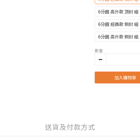
6分圓 高升款 頂封 組
6分圓 經典款 側封 組
6分圓 高升款 側封 組
數量
加入購物車
送貨及付款方式