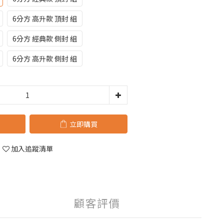
6分方 高升款 頂封 組
6分方 經典款 側封 組
6分方 高升款 側封 組
立即購買
加入追蹤清單
顧客評價