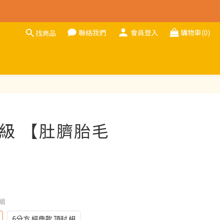
聯絡我們
會員登入
購物車(0)
找商品
立即購買
B級 【肚臍胎毛
 組
6分方 經典款 頂封 組